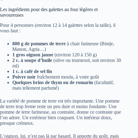
Les ingrédients pour des galettes au four légères et
savoureuses
Pour 4 personnes (environ 12 à 14 galettes selon la taille), il
vous faut :
800 g de pommes de terre
à chair farineuse (Bintje,
Manon, Agria…)
1 gros oignon jaune
(environ 120 à 150 g)
2 c. à soupe d’huile
(olive ou tournesol, soit environ 30
ml)
1 c. à café de sel fin
Poivre noir
fraîchement moulu, à votre goût
Quelques brins de thym ou de romarin
(facultatif,
mais tellement parfumé)
La variété de pomme de terre est très importante. Une pomme
de terre trop ferme reste un peu dure et moins fondante. Une
pomme de terre farineuse, au contraire, donne ce contraste que
l’on adore. Un extérieur bien craquant. Un intérieur doux,
presque crémeux.
L’oignon, lui, n’est pas là par hasard. Il apporte du goût, mais