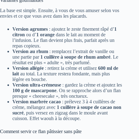
Variantes gourmandes
La base est simple. Ensuite, à vous de vous amuser selon vos
envies et ce que vous avez dans les placards.
Version agrumes
: ajoutez le zeste finement râpé d’
1
citron
ou d’
1 orange
dans le lait au moment de
l’infusion. Le flan devient plus frais, parfait après un
repas copieux.
Version au rhum
: remplacez l’extrait de vanille ou
une partie par
1 cuillère à soupe de rhum ambré
. Le
résultat est plus « adulte », très parfumé.
Version allégée
: retirez la crème et utilisez
600 ml de
lait
au total. La texture restera fondante, mais plus
légère en bouche.
Version ultra-crémeuse
: gardez la crème et ajoutez les
100 g de mascarpone
. On se rapproche alors d’un flan
presque « cheesecake », très onctueux.
Version marbrée cacao
: prélevez 3 à 4 cuillères de
crème, mélangez avec
1 cuillère à soupe de cacao non
sucré
, puis versez en zigzag dans le moule avant
cuisson. Effet waouh à la découpe.
Comment servir ce flan pâtissier sans pâte