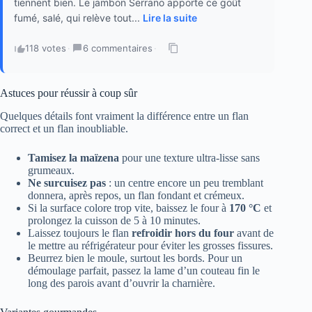
tiennent bien. Le jambon Serrano apporte ce goût
fumé, salé, qui relève tout...
Lire la suite
118 votes
·
6 commentaires
·
Astuces pour réussir à coup sûr
Quelques détails font vraiment la différence entre un flan
correct et un flan inoubliable.
Tamisez la maïzena
pour une texture ultra-lisse sans
grumeaux.
Ne surcuisez pas
: un centre encore un peu tremblant
donnera, après repos, un flan fondant et crémeux.
Si la surface colore trop vite, baissez le four à
170 °C
et
prolongez la cuisson de 5 à 10 minutes.
Laissez toujours le flan
refroidir hors du four
avant de
le mettre au réfrigérateur pour éviter les grosses fissures.
Beurrez bien le moule, surtout les bords. Pour un
démoulage parfait, passez la lame d’un couteau fin le
long des parois avant d’ouvrir la charnière.