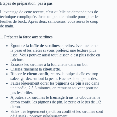
Étapes de préparation, pas à pas
L’avantage de cette recette, c’est qu’elle ne demande pas de
technique compliquée. Juste un peu de minutie pour plier les
feuilles de brick. Après deux samoussas, vous aurez le coup
de main.
1. Préparer la farce aux sardines
Égouttez la
boîte de sardines
et retirez éventuellement
la peau et les arêtes si vous préférez une texture plus
lisse. Vous pouvez aussi tout laisser, c’est plus riche en
calcium.
Écrasez les sardines à la fourchette dans un bol.
Ciselez finement la
ciboulette
.
Rincez le
citron confit
, retirez la pulpe si elle est trop
salée, gardez surtout la peau. Hachez-la en petits dés.
Faites légèrement dorer les
pignons de pin
à sec dans
une poêle, 2 à 3 minutes, en remuant souvent pour ne
pas les brûler.
Ajoutez aux sardines le
fromage frais
, la ciboulette, le
citron confit, les pignons de pin, le zeste et le jus de 1/2
citron.
Salez très légèrement (le citron confit et les sardines sont
déjà salés), poivrez généreusement.