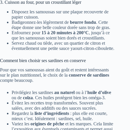
3. Cuisson au four, pour un croustillant léger
Disposez les samoussas sur une plaque recouverte de
papier cuisson.
Badigeonnez-les légèrement de
beurre fondu
. Cette
étape donne une belle couleur dorée sans trop de gras.
Enfournez pour
15 à 20 minutes à 200°C
, jusqu’à ce
que les samoussas soient bien dorés et croustillants.
Servez chaud ou tiède, avec un quartier de citron et
éventuellement une petite sauce yaourt-citron-ciboulette.
Comment bien choisir ses sardines en conserve
Pour que vos samoussas aient du goût et restent intéressants
sur le plan nutritionnel, le choix de la
conserve de sardines
compte beaucoup.
Privilégiez les sardines
au naturel
ou à l’
huile d’olive
ou de
colza
. Ces huiles protègent bien les oméga-3.
Évitez les recettes trop transformées. Souvent plus
salées, avec des additifs ou des sauces sucrées.
Regardez la
liste d’ingrédients
: plus elle est courte,
mieux c’est. Idéalement : sardines, sel, huile.
Variez les
origines de pêche
et les marques. Cela limite
l’exposition aux éventuels contaminants et permet aussi