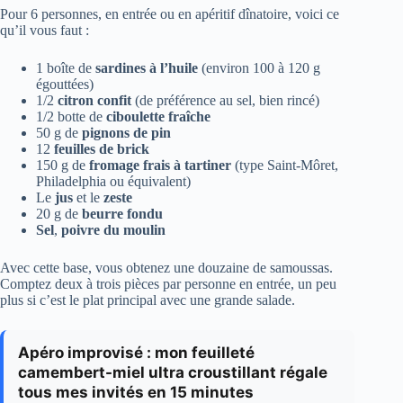
Pour 6 personnes, en entrée ou en apéritif dînatoire, voici ce
qu’il vous faut :
1 boîte de
sardines à l’huile
(environ 100 à 120 g
égouttées)
1/2
citron confit
(de préférence au sel, bien rincé)
1/2 botte de
ciboulette fraîche
50 g de
pignons de pin
12
feuilles de brick
150 g de
fromage frais à tartiner
(type Saint-Môret,
Philadelphia ou équivalent)
Le
jus
et le
zeste
20 g de
beurre fondu
Sel
,
poivre du moulin
Avec cette base, vous obtenez une douzaine de samoussas.
Comptez deux à trois pièces par personne en entrée, un peu
plus si c’est le plat principal avec une grande salade.
Apéro improvisé : mon feuilleté
camembert-miel ultra croustillant régale
tous mes invités en 15 minutes