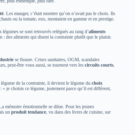
re, plus esthétique, plus rare.
té
. Les manger, c’était montrer qu’on n’avait pas le choix. Ils
chauts ou la tomate, eux, montaient en gamme et en prestige.
s légumes se sont retrouvés relégués au rang d’
aliments
 des aliments qui disent la contrainte plutôt que le plaisir.
dustrie
se fissure. Crises sanitaires, OGM, scandales
, peut-être vous aussi, se tournent vers les
circuits courts
,
e légume de la contrainte, il devient le légume du
choix
: « je choisis ce légume, justement parce qu’il est différent,
. La mémoire émotionnelle se dilue. Pour les jeunes
ais un
produit tendance
, vu dans des livres de cuisine, sur