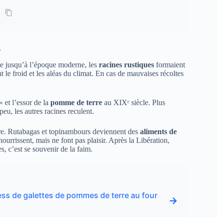
s
e jusqu’à l’époque moderne, les
racines rustiques
formaient
t le froid et les aléas du climat. En cas de mauvaises récoltes
 et l’essor de la
pomme de terre
au XIXᵉ siècle. Plus
eu, les autres racines reculent.
oire. Rutabagas et topinambours deviennent des
aliments de
nourrissent, mais ne font pas plaisir. Après la Libération,
, c’est se souvenir de la faim.
ress de galettes de pommes de terre au four
→