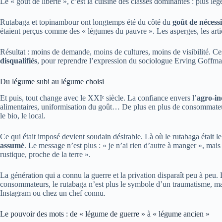
Le « goût de liberté », c’est la cuisine des classes dominantes : plus légè
Rutabaga et topinambour ont longtemps été du côté du
goût de nécessi
étaient perçus comme des « légumes du pauvre ». Les asperges, les arti
Résultat : moins de demande, moins de cultures, moins de visibilité. Ce
disqualifiés
, pour reprendre l’expression du sociologue Erving Goffman :
Du légume subi au légume choisi
Et puis, tout change avec le XXIᵉ siècle. La confiance envers l’
agro-in
alimentaires, uniformisation du goût… De plus en plus de consommateurs
le bio, le local.
Ce qui était imposé devient soudain désirable. Là où le rutabaga était l
assumé
. Le message n’est plus : « je n’ai rien d’autre à manger », mais 
rustique, proche de la terre ».
La génération qui a connu la guerre et la privation disparaît peu à peu
consommateurs, le rutabaga n’est plus le symbole d’un traumatisme, m
Instagram ou chez un chef connu.
Le pouvoir des mots : de « légume de guerre » à « légume ancien »