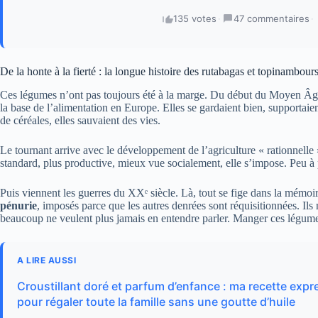
135 votes
·
47 commentaires
·
De la honte à la fierté : la longue histoire des rutabagas et topinambour
Ces légumes n’ont pas toujours été à la marge. Du début du Moyen Âg
la base de l’alimentation en Europe. Elles se gardaient bien, supportaien
de céréales, elles sauvaient des vies.
Le tournant arrive avec le développement de l’agriculture « rationnelle »
standard, plus productive, mieux vue socialement, elle s’impose. Peu à p
Puis viennent les guerres du XXᵉ siècle. Là, tout se fige dans la mém
pénurie
, imposés parce que les autres denrées sont réquisitionnées. Ils 
beaucoup ne veulent plus jamais en entendre parler. Manger ces légumes
A LIRE AUSSI
Croustillant doré et parfum d’enfance : ma recette exp
pour régaler toute la famille sans une goutte d’huile